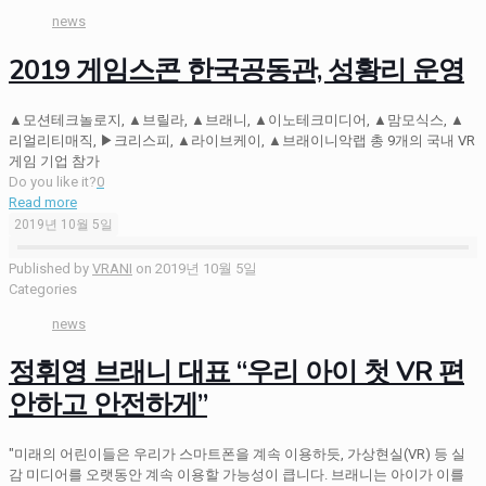
news
2019 게임스콘 한국공동관, 성황리 운영
▲모션테크놀로지, ▲브릴라, ▲브래니, ▲이노테크미디어, ▲맘모식스, ▲
리얼리티매직, ▶크리스피, ▲라이브케이, ▲브래이니악랩 총 9개의 국내 VR
게임 기업 참가
Do you like it?
0
Read more
2019년 10월 5일
Published by
VRANI
on
2019년 10월 5일
Categories
news
정휘영 브래니 대표 “우리 아이 첫 VR 편
안하고 안전하게”
"미래의 어린이들은 우리가 스마트폰을 계속 이용하듯, 가상현실(VR) 등 실
감 미디어를 오랫동안 계속 이용할 가능성이 큽니다. 브래니는 아이가 이를