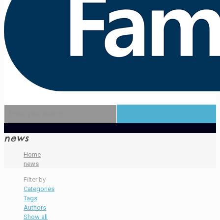
news
Home
news
Filter by
Categories
Tags
Authors
Show all