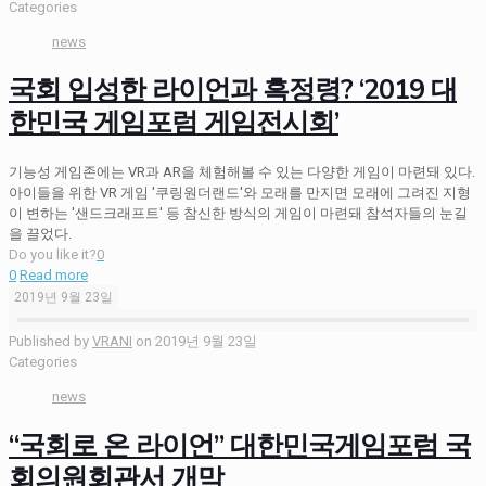
Categories
news
국회 입성한 라이언과 흑정령? ‘2019 대
한민국 게임포럼 게임전시회’
기능성 게임존에는 VR과 AR을 체험해볼 수 있는 다양한 게임이 마련돼 있다.
아이들을 위한 VR 게임 '쿠링원더랜드'와 모래를 만지면 모래에 그려진 지형
이 변하는 '샌드크래프트' 등 참신한 방식의 게임이 마련돼 참석자들의 눈길
을 끌었다.
Do you like it?
0
0
Read more
2019년 9월 23일
Published by
VRANI
on
2019년 9월 23일
Categories
news
“국회로 온 라이언” 대한민국게임포럼 국
회의원회관서 개막