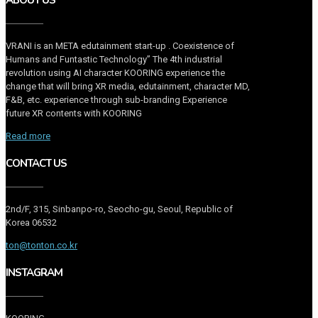
ABOUT US
VRANI is an META edutainment start-up . Coexistence of
Humans and Funtastic Technology” The 4th industrial
revolution using AI character KOORING experience the
change that will bring XR media, edutainment, character MD,
F&B, etc. experience through sub-branding Experience
future XR contents with KOORING
Read more
CONTACT US
2nd/F, 315, Sinbanpo-ro, Seocho-gu, Seoul, Republic of
Korea 06532
ton@tonton.co.kr
INSTAGRAM