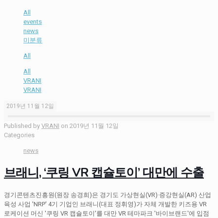
All
events
news
미분류
All
All
VRANI
VRANI
2019년 11월 12일
Published by
VRANI
on
2019년 11월 12일
Categories
news
브래니, ‘쿠링 VR 캡슐토이’ 대만에 수출
경기콘텐츠진흥원(원장 송경희)은 경기도 가상현실(VR)·증강현실(AR) 산업
육성 사업 'NRP' 4기 기업인 브래니(대표 정휘영)가 자체 개발한 키즈용 VR
로케이션 머신 '쿠링 VR 캡슐토이'를 대만 VR 테마파크 '바이브랜드'에 입점