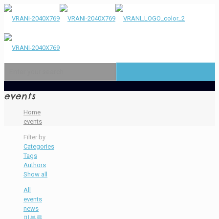
events
Home
events
Filter by
Categories
Tags
Authors
Show all
All
events
news
미분류