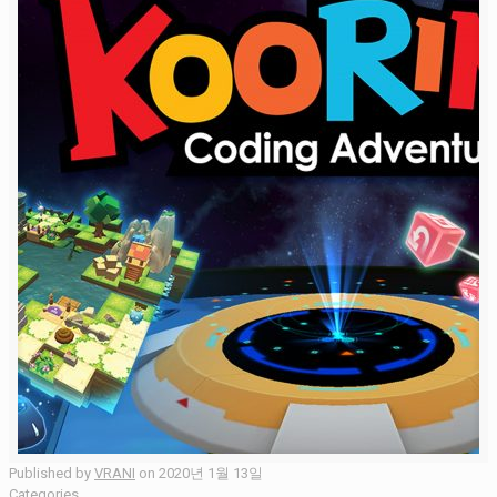
Published by
VRANI
on
2020년 1월 13일
Categories