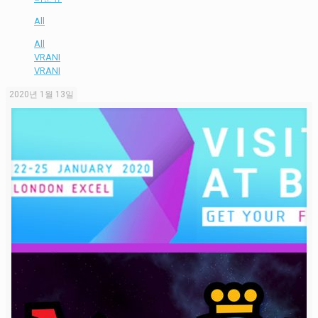
All
All
VRANI
VRANI
2020년 1월 13일