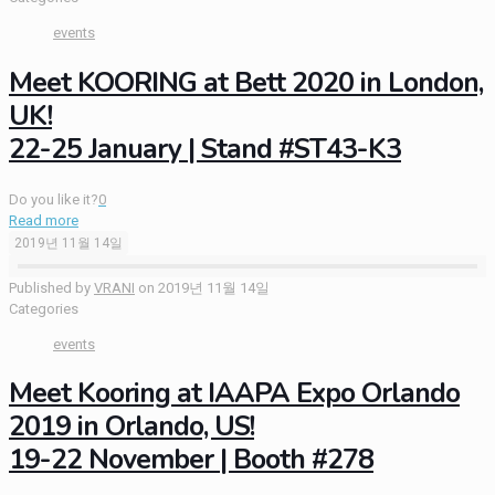
events
Meet KOORING at Bett 2020 in London,
UK!
22-25 January | Stand #ST43-K3
Do you like it?
0
Read more
2019년 11월 14일
Published by
VRANI
on
2019년 11월 14일
Categories
events
Meet Kooring at IAAPA Expo Orlando
2019 in Orlando, US!
19-22 November | Booth #278