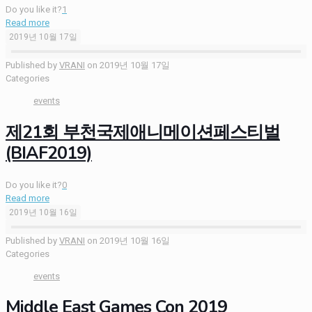
Do you like it?
1
Read more
2019년 10월 17일
Published by
VRANI
on
2019년 10월 17일
Categories
events
제21회 부천국제애니메이션페스티벌
(BIAF2019)
Do you like it?
0
Read more
2019년 10월 16일
Published by
VRANI
on
2019년 10월 16일
Categories
events
Middle East Games Con 2019