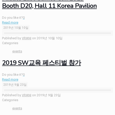
Booth D20, Hall 11 Korea Pavilion
Do you like it?
0
Read more
2019년 10월 10일
Published by
VRANI
on
2019년 10월 10일
Categories
events
2019 SW교육 페스티벌 참가
Do you like it?
0
Read more
2019년 9월 23일
Published by
VRANI
on
2019년 9월 23일
Categories
events