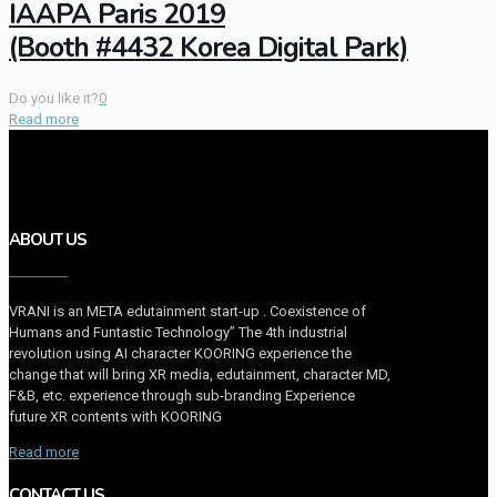
IAAPA Paris 2019
(Booth #4432 Korea Digital Park)
Do you like it?
0
Read more
ABOUT US
VRANI is an META edutainment start-up . Coexistence of
Humans and Funtastic Technology” The 4th industrial
revolution using AI character KOORING experience the
change that will bring XR media, edutainment, character MD,
F&B, etc. experience through sub-branding Experience
future XR contents with KOORING
Read more
CONTACT US